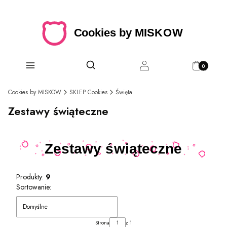
Produkty w 
Otwórz wyszukiwarkę
Szukaj
Menu
Zaloguj się
Koszyk
Cookies by MISKOW
SKLEP Cookies
Święta
Zestawy świąteczne
Produkty:
9
Lista produktów
Sortowanie:
Domyślne
Strona
z 1