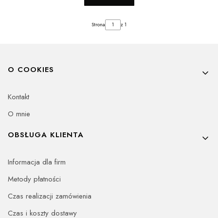
Strona
z 1
Linki w stopce
O COOKIES
Kontakt
O mnie
OBSŁUGA KLIENTA
Informacja dla firm
Metody płatności
Czas realizacji zamówienia
Czas i koszty dostawy