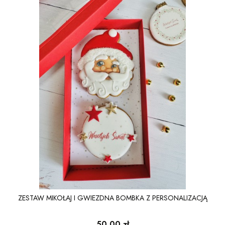
ZESTAW MIKOŁAJ I GWIEZDNA BOMBKA Z PERSONALIZACJĄ
Cena
50,00 zł