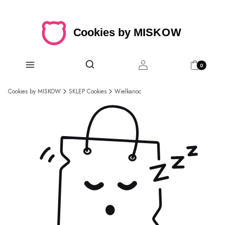
Produkty w 
Otwórz wyszukiwarkę
Szukaj
Menu
Zaloguj się
Koszyk
Cookies by MISKOW
SKLEP Cookies
Wielkanoc