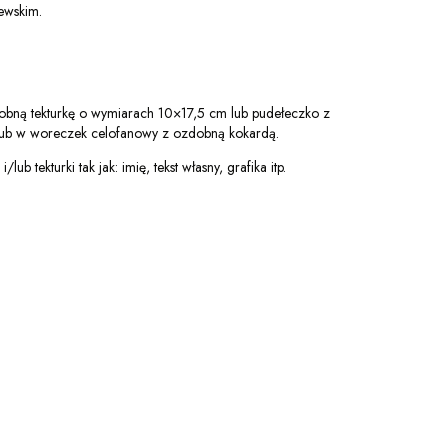
ewskim.
bną tekturkę o wymiarach 10×17,5 cm lub pudełeczko z
ub w woreczek celofanowy z ozdobną kokardą.
lub tekturki tak jak: imię, tekst własny, grafika itp.