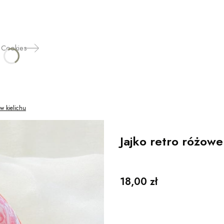
 Cookies
 w kielichu
Jajko retro różowe
Cena
18,00 zł
Wybierz wariant produktu:
Poszczególne warianty mogą różnić się