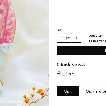
*
Wybierz opakowanie
Wybierz
Ilość
Dostępność:
szt.
dostępny n
Zapytaj o produkt
Udostępnij
Opis
Opinie o p