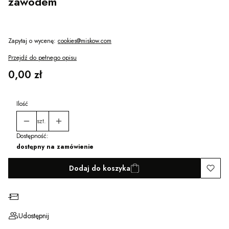
zawodem
Zapytaj o wycenę:
cookies@miskow.com
Przejdź do pełnego opisu
Cena
0,00 zł
Ilość
szt.
Dostępność:
dostępny na zamówienie
Dodaj do koszyka
Zapytaj o produkt
Udostępnij