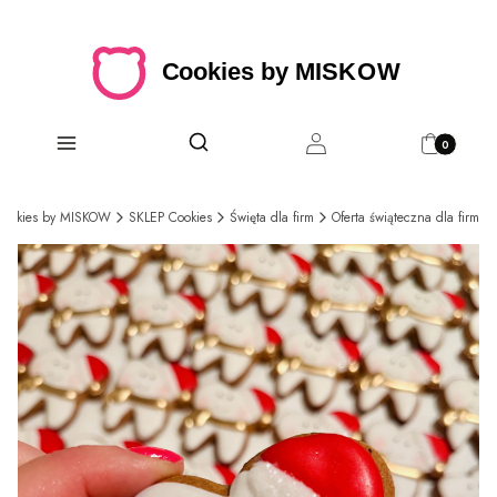
Produkty w 
Otwórz wyszukiwarkę
Szukaj
Menu
Zaloguj się
Koszyk
Cookies by MISKOW
SKLEP Cookies
Święta dla firm
Oferta świąteczna dla firm