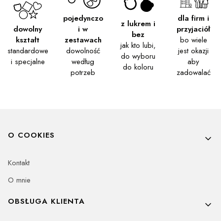
pojedynczo
dla firm i
z lukrem i
dowolny
i w
przyjaciół
bez
kształt
zestawach
bo wiele
jak kto lubi,
standardowe
dowolność
jest okazji
do wyboru
i specjalne
według
aby
do koloru
potrzeb
zadowalać
Linki w stopce
O COOKIES
Kontakt
O mnie
OBSŁUGA KLIENTA