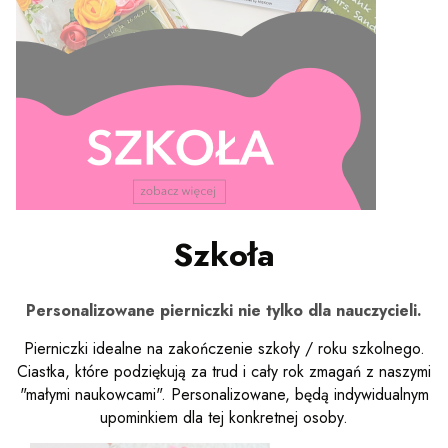
Naciśnij Enter lub spację, aby otworzyć stronę.
Naciśnij Enter lub spację, aby otworzyć stronę.
Szkoła
Personalizowane pierniczki nie tylko dla nauczycieli.
Pierniczki idealne na zakończenie szkoły / roku szkolnego.
Ciastka, które podziękują za trud i cały rok zmagań z naszymi
"małymi naukowcami". Personalizowane, będą indywidualnym
upominkiem dla tej konkretnej osoby.