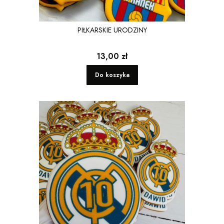
PIŁKARSKIE URODZINY
Cena
13,00 zł
Do koszyka