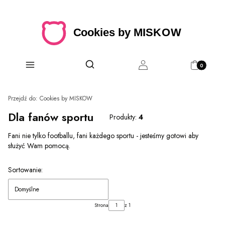
Produkty w 
Otwórz wyszukiwarkę
Szukaj
Menu
Zaloguj się
Koszyk
Przejdź do:
Cookies by MISKOW
Dla fanów sportu
Produkty:
4
Fani nie tylko footballu, fani każdego sportu - jesteśmy gotowi aby
służyć Wam pomocą.
Lista produktów
Sortowanie:
Domyślne
Strona
z 1