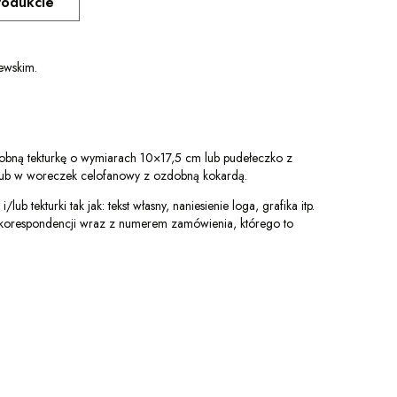
rodukcie
ewskim.
bną tekturkę o wymiarach 10×17,5 cm lub pudełeczko z
ub w woreczek celofanowy z ozdobną kokardą.
lub tekturki tak jak: tekst własny, naniesienie loga, grafika itp.
 w korespondencji wraz z numerem zamówienia, którego to