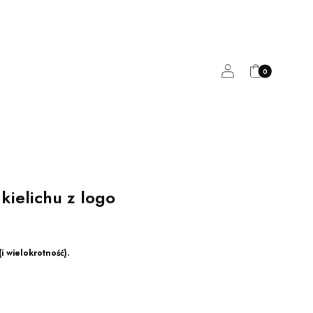
Produkty w kosz
Zaloguj się
Koszyk
 kielichu z logo
i wielokrotność).