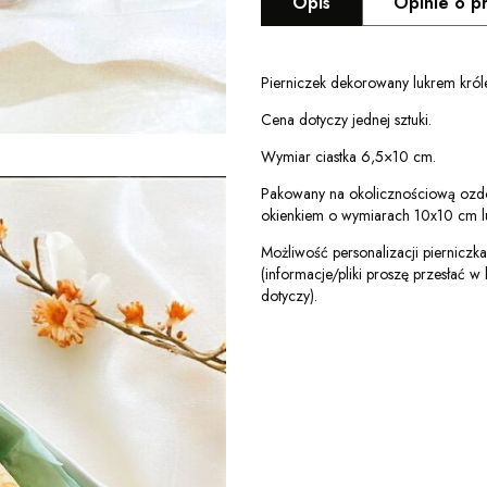
Opis
Opinie o p
Pierniczek dekorowany lukrem król
Cena dotyczy jednej sztuki.
Wymiar ciastka 6,5×10 cm.
Pakowany na okolicznościową ozdo
okienkiem o wymiarach 10x10 cm l
Możliwość personalizacji pierniczka i/
(informacje/pliki proszę przesłać
dotyczy).