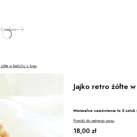
 Cookies
o żółte w kielichu z logo
Jajko retro żółte w
Minimalne zamówienie to 5 sztuk (
Przejdź do pełnego opisu
Cena
18,00 zł