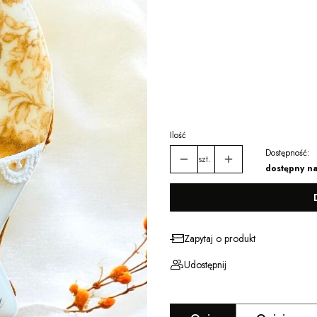
Wybierz wariant produktu:
Poszczególne warianty mogą różnić się
*
Wybierz opakowanie
Wybierz
Ilość
Dostępność:
szt.
dostępny n
Zapytaj o produkt
Udostępnij