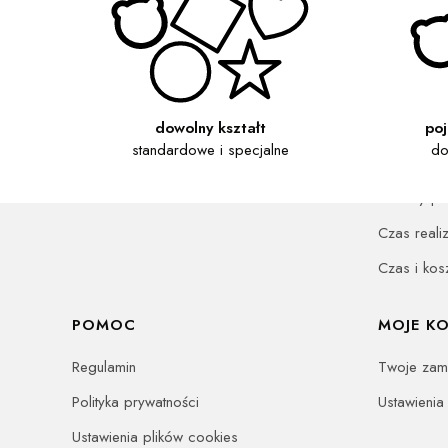
Linki w stopce
O COOKIES
OBSŁUG
dowolny kształt
po
standardowe i specjalne
do
Kontakt
Informacja 
O mnie
Metody pła
Czas reali
Czas i kos
POMOC
MOJE K
Regulamin
Twoje zam
Polityka prywatności
Ustawienia
Ustawienia plików cookies