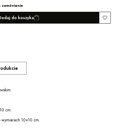
a zamówienie
Dodaj do koszyka
rodukcie
ewskim.
10 cm.
o wymiarach 10×10 cm.