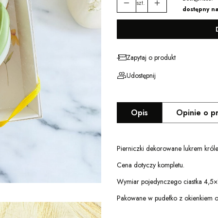
szt.
dostępny n
Zapytaj o produkt
Udostępnij
Opis
Opinie o p
Pierniczki dekorowane lukrem król
Cena dotyczy kompletu.
Wymiar pojedynczego ciastka 4,5×
Pakowane w pudełko z okienkiem 