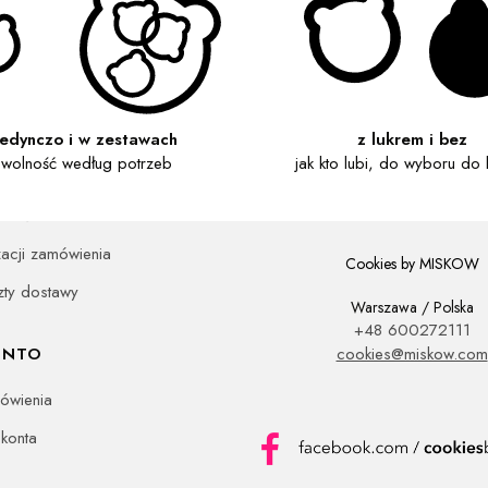
A KLIENTA
jedynczo i w zestawach
z lukrem i bez
wolność według potrzeb
jak kto lubi, do wyboru do 
dla firm
tności
zacji zamówienia
Cookies by MISKOW
zty dostawy
Warszawa / Polska
+48 600272111
ONTO
cookies@miskow.com
ówienia
 konta