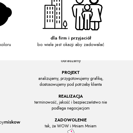
JAK DZIAŁAMY:
dla firm i przyjaciół
koloru
bo wiele jest okazji aby zadowalać
POMYSŁ
podpowiadamy, sugerujemy a nawet
odradzamy
PROJEKT
analizujemy, przygotowujemy grafikę,
dostosowujemy pod potrzeby klienta
REALIZACJA
terminowość, jakość i bezpieczeństwo nie
podlega negocjacjom
ZADOWOLENIE
tak, że WOW i Mniam Mniam