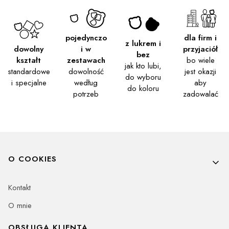
pojedynczo
dla firm i
z lukrem i
dowolny
i w
przyjaciół
bez
kształt
zestawach
bo wiele
jak kto lubi,
standardowe
dowolność
jest okazji
do wyboru
i specjalne
według
aby
do koloru
potrzeb
zadowalać
Linki w stopce
O COOKIES
Kontakt
O mnie
OBSŁUGA KLIENTA