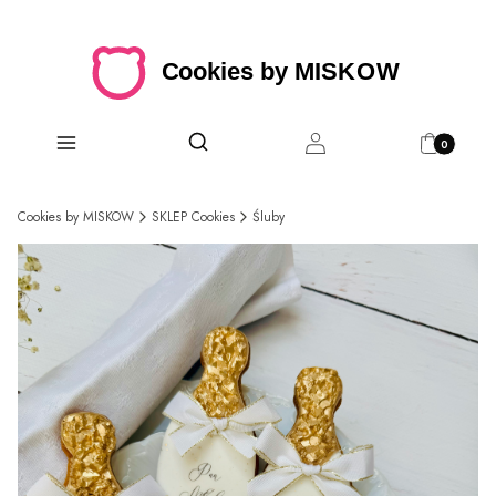
Produkty w 
Otwórz wyszukiwarkę
Szukaj
Menu
Zaloguj się
Koszyk
Cookies by MISKOW
SKLEP Cookies
Śluby